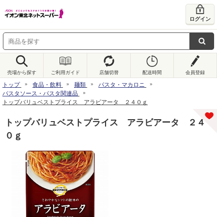
ログイン
売場から探す
ご利用ガイド
店舗切替
配送時間
会員登録
トップ
食品・飲料
麺類
パスタ・マカロニ
パスタソース・パスタ関連品
トップバリュベストプライス アラビアータ ２４０ｇ
トップバリュベストプライス アラビアータ ２４
０ｇ