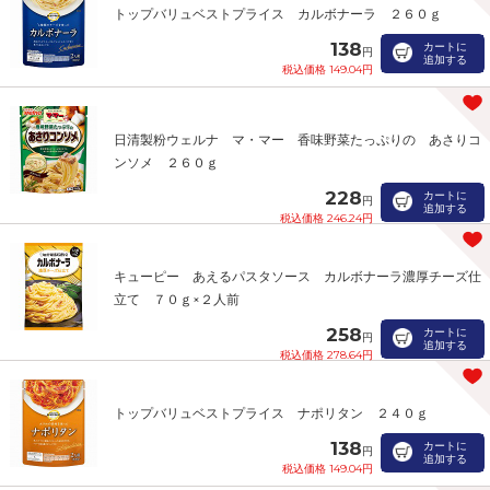
トップバリュベストプライス カルボナーラ ２６０ｇ
138
カートに
円
追加する
税込価格 149.04円
日清製粉ウェルナ マ・マー 香味野菜たっぷりの あさりコ
ンソメ ２６０ｇ
228
カートに
円
追加する
税込価格 246.24円
キューピー あえるパスタソース カルボナーラ濃厚チーズ仕
立て ７０ｇ×２人前
258
カートに
円
追加する
税込価格 278.64円
トップバリュベストプライス ナポリタン ２４０ｇ
138
カートに
円
追加する
税込価格 149.04円