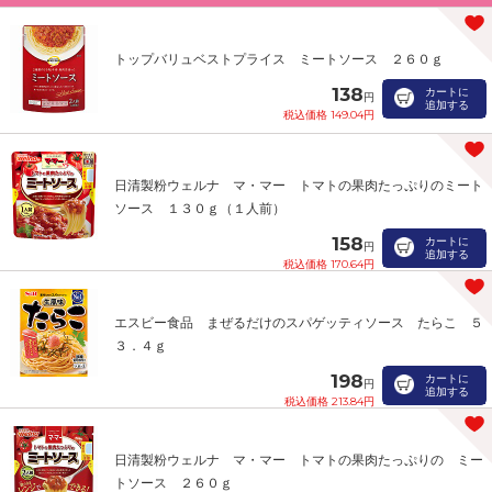
トップバリュベストプライス ミートソース ２６０ｇ
138
カートに
円
追加する
税込価格 149.04円
日清製粉ウェルナ マ・マー トマトの果肉たっぷりのミート
ソース １３０ｇ（１人前）
158
カートに
円
追加する
税込価格 170.64円
エスビー食品 まぜるだけのスパゲッティソース たらこ ５
３．４ｇ
198
カートに
円
追加する
税込価格 213.84円
日清製粉ウェルナ マ・マー トマトの果肉たっぷりの ミー
トソース ２６０ｇ