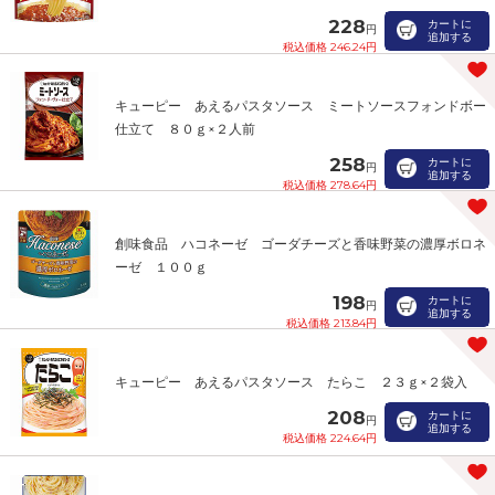
228
カートに
円
追加する
税込価格 246.24円
キューピー あえるパスタソース ミートソースフォンドボー
仕立て ８０ｇ×２人前
258
カートに
円
追加する
税込価格 278.64円
創味食品 ハコネーゼ ゴーダチーズと香味野菜の濃厚ボロネ
ーゼ １００ｇ
198
カートに
円
追加する
税込価格 213.84円
キューピー あえるパスタソース たらこ ２３ｇ×２袋入
208
カートに
円
追加する
税込価格 224.64円