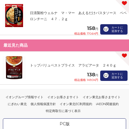
日清製粉ウェルナ マ・マー あえるだけパスタソース ペペ
ロンチーニ ４７．２ｇ
158
カートに
円
追加する
税込価格 170.64円
最近見た商品
トップバリュベストプライス アラビアータ ２４０ｇ
138
カートに
円
追加する
税込価格 149.04円
イオングループ情報サイト
イオンお客さまサイト
イオン東北お客さまサイト
にぎわい東北
個人情報保護方針
イオン東北EC利用規約
iAEON関連規約
特定商取引に基づく表示
PC版