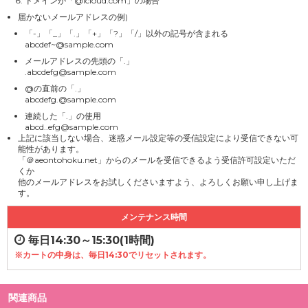
ドメインが「@icloud.com」の場合
届かないメールアドレスの例)
「-」「_」「.」「+」「?」「/」以外の記号が含まれる
abcdef~@sample.com
メールアドレスの先頭の「.」
.abcdefg@sample.com
@の直前の「.」
abcdefg.@sample.com
連続した「.」の使用
abcd..efg@sample.com
上記に該当しない場合、迷惑メール設定等の受信設定により受信できない可
能性があります。
「＠aeontohoku.net」からのメールを受信できるよう受信許可設定いただ
くか
他のメールアドレスをお試しくださいますよう、よろしくお願い申し上げま
す。
メンテナンス時間
毎日14:30～15:30(1時間)
※カートの中身は、毎日14:30でリセットされます。
関連商品