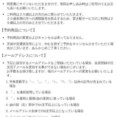
同意書にサインをいただきますので、初回お申し込み時はご在宅のうえお立
ち会いをお願いいたします。
ご利用は２０歳以上の方のみに限らせていただきます。
２０歳未満の方への酒類販売を防止するため、置き配サービスのご利用は２
０歳以上の方のみとさせていただきます。
【予約商品について】
予約商品の変更およびキャンセルは承っておりません。
天候や交通状況等により、やむを得ずご予約をキャンセルさせていただく場
合がございます。あらかじめご了承ください。
【メールアドレスについて】
下記に該当するメールアドレスをご登録いただいている場合、会員登録や注
文完了メールを受信する事ができない場合がございます。
お手数をお掛け致しますが、他のメールアドレスへの変更をお願いいたしま
す。
半角英数字と「-」「_」「.」「+」「?」「/」以外の記号が含まれている
場合
「.」を連続使用している場合
「.」を最初と最後(@の直前)に使っている場合
@の前（左）部分で64文字以上になっている場合
メールアドレス全体で256文字以上になっている場合