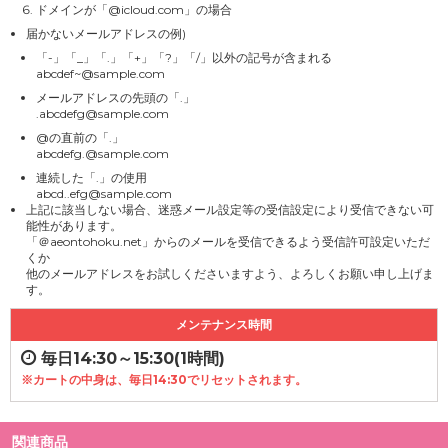
ドメインが「@icloud.com」の場合
届かないメールアドレスの例)
「-」「_」「.」「+」「?」「/」以外の記号が含まれる
abcdef~@sample.com
メールアドレスの先頭の「.」
.abcdefg@sample.com
@の直前の「.」
abcdefg.@sample.com
連続した「.」の使用
abcd..efg@sample.com
上記に該当しない場合、迷惑メール設定等の受信設定により受信できない可
能性があります。
「＠aeontohoku.net」からのメールを受信できるよう受信許可設定いただ
くか
他のメールアドレスをお試しくださいますよう、よろしくお願い申し上げま
す。
メンテナンス時間
毎日14:30～15:30(1時間)
※カートの中身は、毎日14:30でリセットされます。
関連商品