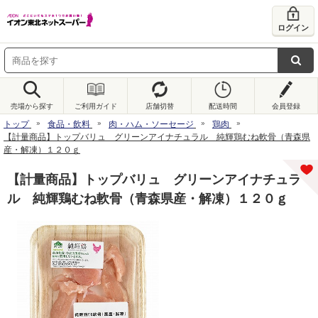
ログイン
売場から探す
ご利用ガイド
店舗切替
配送時間
会員登録
トップ
食品・飲料
肉・ハム・ソーセージ
鶏肉
【計量商品】トップバリュ グリーンアイナチュラル 純輝鶏むね軟骨（青森県
産・解凍）１２０ｇ
【計量商品】トップバリュ グリーンアイナチュラ
ル 純輝鶏むね軟骨（青森県産・解凍）１２０ｇ