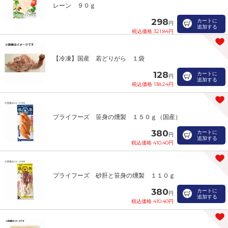
レーン ９０ｇ
298
カートに
円
追加する
税込価格 321.84円
【冷凍】国産 若どりがら １袋
128
カートに
円
追加する
税込価格 138.24円
プライフーズ 笹身の燻製 １５０ｇ（国産）
380
カートに
円
追加する
税込価格 410.40円
プライフーズ 砂肝と笹身の燻製 １１０ｇ
380
カートに
円
追加する
税込価格 410.40円