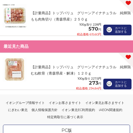
【計量商品】トップバリュ グリーンアイナチュラル 純輝鶏
もも肉角切り（青森県産）２５０ｇ
100g当り 228円
570
カートに
円
追加する
税込価格 615.60円
最近見た商品
【計量商品】トップバリュ グリーンアイナチュラル 純輝鶏
むね軟骨（青森県産・解凍）１２０ｇ
100g当り 227.5円
273
カートに
円
追加する
税込価格 294.84円
イオングループ情報サイト
イオンお客さまサイト
イオン東北お客さまサイト
にぎわい東北
個人情報保護方針
イオン東北EC利用規約
iAEON関連規約
特定商取引に基づく表示
PC版