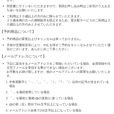
同意書にサインをいただきますので、初回お申し込み時はご在宅のうえお立
ち会いをお願いいたします。
ご利用は２０歳以上の方のみに限らせていただきます。
２０歳未満の方への酒類販売を防止するため、置き配サービスのご利用は２
０歳以上の方のみとさせていただきます。
【予約商品について】
予約商品の変更およびキャンセルは承っておりません。
天候や交通状況等により、やむを得ずご予約をキャンセルさせていただく場
合がございます。あらかじめご了承ください。
【メールアドレスについて】
下記に該当するメールアドレスをご登録いただいている場合、会員登録や注
文完了メールを受信する事ができない場合がございます。
お手数をお掛け致しますが、他のメールアドレスへの変更をお願いいたしま
す。
半角英数字と「-」「_」「.」「+」「?」「/」以外の記号が含まれている
場合
「.」を連続使用している場合
「.」を最初と最後(@の直前)に使っている場合
@の前（左）部分で64文字以上になっている場合
メールアドレス全体で256文字以上になっている場合