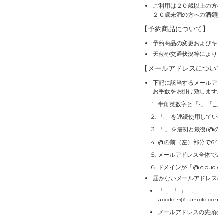
ご利用は２０歳以上の方
２０歳未満の方への酒類
【予約商品について】
予約商品の変更およびキ
天候や交通状況等により
【メールアドレスについ
下記に該当するメールア
お手数をお掛け致します
半角英数字と「-」「_
「.」を連続使用して
「.」を最初と最後(@
@の前（左）部分で6
メールアドレス全体で
ドメインが「@icloud
届かないメールアドレス
「-」「_」「.」「+
abcdef~@sample.co
メールアドレスの先頭