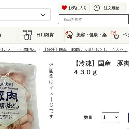
お気に入り
注文履歴
酒
日用雑貨
美容・健康・薬
ベ
りおとし・小間切れ
【冷凍】国産 豚肉ばら切りおとし ４３０ｇ
【冷凍】国産 豚
４３０ｇ
数量