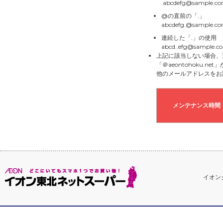
.abcdefg@sample.c
@の直前の「.」
abcdefg.@sample.c
連続した「.」の使用
abcd..efg@sample.c
上記に該当しない場合、
「＠aeontohoku.
他のメールアドレスをお
メンテナンス時間
イオン