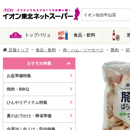
トップバリュ
食品・飲料
店舗トップ
食品・飲料
肉・ハム・ソーセージ
豚肉
切
おすすめ特集
お盆準備特集
焼肉・BBQ
ひんやりアイテム特集
夏のおでかけ・帰省準備
虫退治！虫よけ・防虫特集