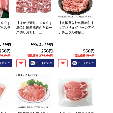
１００ｇ
【はかり売り、１００ｇ
【火曜日以外の配送】ト
ばらスラ
単位】国産豚肉かたロー
ップバリュグリーンアイ
ス切りおとし ...
ナチュラル豚鍋...
り 258円
100g当り 258円
258円
258円
550円
8.64円
税込価格 278.64円
税込価格 594円
トに追加
カートに追加
カートに追加