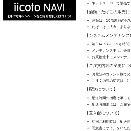
ネットスーパーで販売す
【酒類・たばこの販売に
酒類は、20歳未満のお
たばこは、法令によりネ
【システムメンテナンス
毎日14:30～15:30
メンテナンス中は、会員
お買物途中にメンテナン
【ご注文内容の変更につ
お電話やコメント欄での
ご注文内容の変更は、注
【配送について】
配送時間の指定は承って
配送時間帯には、ご在宅
【置き配について】
初回ご利用時は、配送担
同意書にサインをいただ