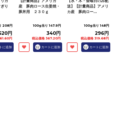
メリカ
【計量商品】アメリカ
【水・木・金曜日のみ配
すぎり
産 豚肉ロース生姜焼・
送】【計量商品】アメリ
豚丼用 ２３０ｇ
カ産 豚肉ロー...
り 208円
100g当り 147.9円
100g当り 148円
520円
340円
296円
61.60円
税込価格 367.20円
税込価格 319.68円
トに追加
カートに追加
カートに追加