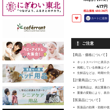
100g当り 297.9円
417円
税込価格 450.36円
カートに追加
ご注意
【商品・価格について】
ネットスーパーに表示さ
掲載している画像はイメ
生鮮品などは、時期や天
【計量商品について】
計量商品は、表記重量の
重量の変動により、表示
【医薬品について】
医薬品の効果・効能や使