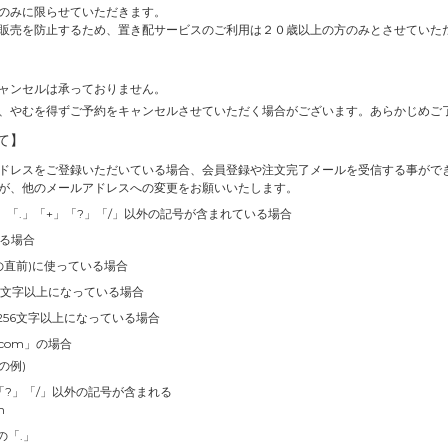
のみに限らせていただきます。
販売を防止するため、置き配サービスのご利用は２０歳以上の方のみとさせていた
ャンセルは承っておりません。
、やむを得ずご予約をキャンセルさせていただく場合がございます。あらかじめご
て】
ドレスをご登録いただいている場合、会員登録や注文完了メールを受信する事がで
が、他のメールアドレスへの変更をお願いいたします。
」「.」「+」「?」「/」以外の記号が含まれている場合
いる場合
の直前)に使っている場合
4文字以上になっている場合
256文字以上になっている場合
.com」の場合
の例)
」「?」「/」以外の記号が含まれる
m
の「.」