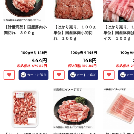
【計量商品】国産豚肉小
【はかり売り、１００ｇ
【はかり売り、
間切れ ３００ｇ
単位】国産豚肉小間切
単位】国産豚肉
れ １００ｇ
イス １００ｇ
100g当り 148円
100g当り 148円
100g当
444円
148円
税込価格 479.52円
税込価格 159.84円
税込価格 27
カートに追加
カートに追加
カー