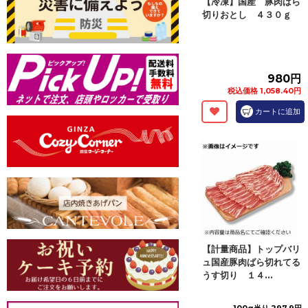
【冷凍】国産 豚肉ばら
切りおとし ４３０ｇ
980円
税込価格 1,058.40円
カートに追加
【計量商品】トップバリ
ュ国産豚肉ばら切れてる
うす切り １４...