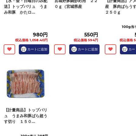
【水・金・日曜日のみ配
宮城野豚鍋炒め用 ２２
【計量商品】ア
送】トップバリュ うま
０ｇ（宮城県産
産 豚肉ばらう
み和豚 かたロ...
２５０ｇ
100g当
980円
550円
税込価格 1,058.40円
税込価格 594円
税込価格 5
カートに追加
カートに追加
カー
【計量商品】トップバリ
ュ うまみ和豚ばら超う
す切り １５０...